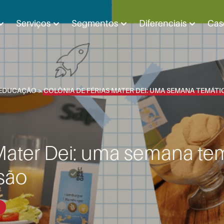
Serviços
Segmentos
Diferenciais
Cas
EDUCAÇÃO
>
COLÔNIA DE FÉRIAS MATER DEI: UMA SEMANA TEMÁTI
 Mater Dei: uma semana tem
rsão