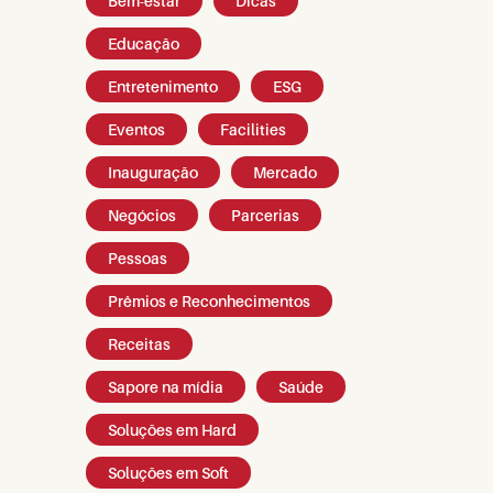
Bem-estar
Dicas
Educação
Entretenimento
ESG
Eventos
Facilities
Inauguração
Mercado
Negócios
Parcerias
Pessoas
Prêmios e Reconhecimentos
Receitas
Sapore na mídia
Saúde
Soluções em Hard
Soluções em Soft