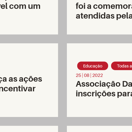
vel com um
foi a comemor
atendidas pel
Educação
Todas a
25 | 08 | 2022
ça as ações
Associação Da
incentivar
inscrições pa