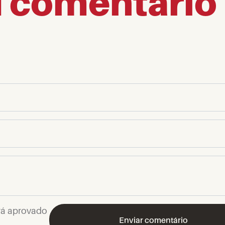
u comentário
rá aprovado