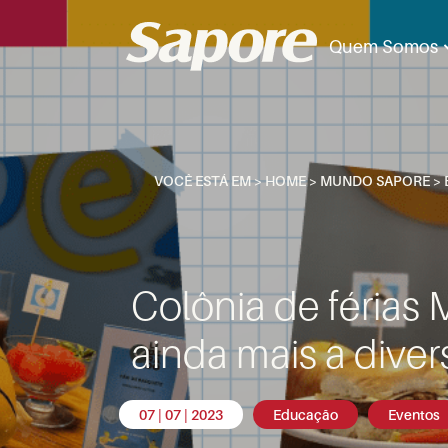
Quem Somos
VOCÊ ESTÁ EM >
HOME
>
MUNDO SAPORE
>
Colônia de férias
ainda mais a dive
07 | 07 | 2023
Educação
Eventos