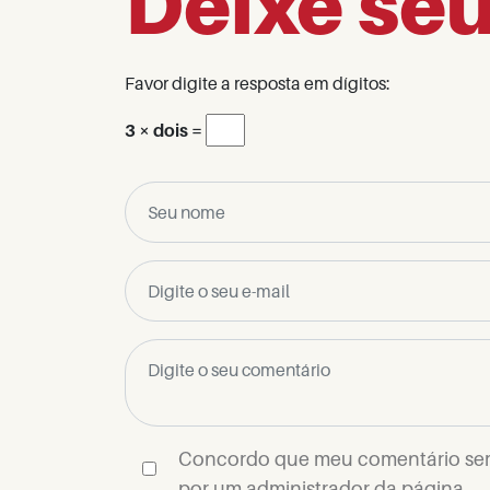
Deixe se
Favor digite a resposta em dígitos:
3 × dois =
Concordo que meu comentário se
por um administrador da página