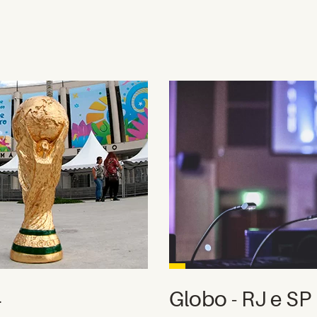
4
Globo - RJ e SP