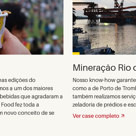
Mineração Rio 
nas edições do
Nosso know-how garante 
emos a um dos maiores
como a de Porto de Tromb
e bebidas que agradaram a
também realizamos serviços
 Food fez toda a
zeladoria de prédios e escr
m novo conceito de se
Ver case completo