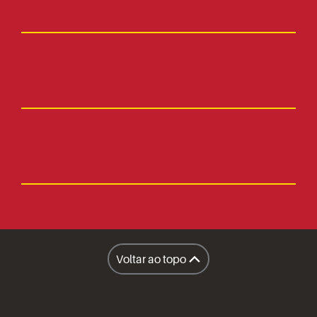
Fale Conosco
Faça parte
Imprensa
Lanchonetes
Facilities
Lanchonete Móvel
Voltar ao topo
Restaurantes
A Sapore
Honest Market
Políticas