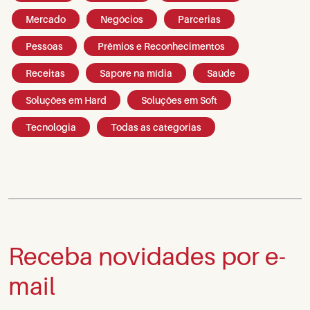
Mercado
Negócios
Parcerias
Pessoas
Prêmios e Reconhecimentos
Receitas
Sapore na mídia
Saúde
Soluções em Hard
Soluções em Soft
Tecnologia
Todas as categorias
Receba novidades por e-
mail