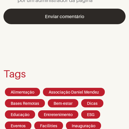
por um administrador da página
Tags
Alimentação
Associação Daniel Mendez
Bases Remotas
Bem-estar
Dicas
Educação
Entretenimento
ESG
Eventos
Facilities
Inauguração