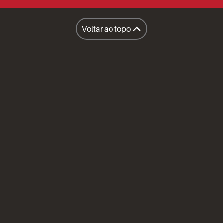
Facilities
Lanchonete Móvel
Voltar ao topo
Restaurantes
A Sapore
Honest Market
Políticas
Inteligência Operacional Sapore
Compliance
Prêmios e Certificações
Imprensa
Canal do Fornecedor
Aviso de Privacidade
Política de Cookies