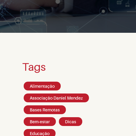
Tags
Alimentação
Associação Daniel Mendez
Bases Remotas
Bem-estar
Dicas
Educação