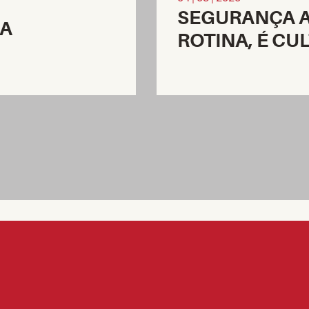
SEGURANÇA A
IA
ROTINA, É CU