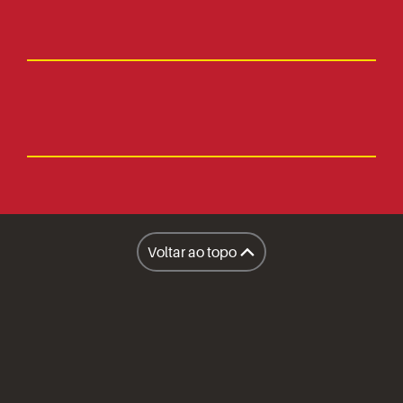
Fale Conosco
Faça parte
Imprensa
Lanchonetes
Facilities
Lanchonete Móvel
Voltar ao topo
Restaurantes
A Sapore
Honest Market
Políticas
Inteligência Operacional Sapore
Compliance
Prêmios e Certificações