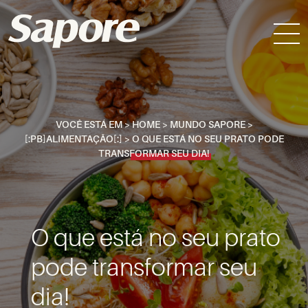
VOCÊ ESTÁ EM >
HOME
>
MUNDO SAPORE
>
[:PB]ALIMENTAÇÃO[:]
>
O QUE ESTÁ NO SEU PRATO PODE
TRANSFORMAR SEU DIA!
O que está no seu prato
pode transformar seu
dia!