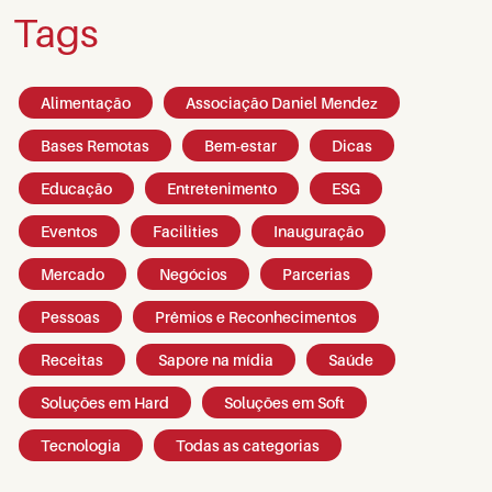
Tags
Alimentação
Associação Daniel Mendez
Bases Remotas
Bem-estar
Dicas
Educação
Entretenimento
ESG
Eventos
Facilities
Inauguração
Mercado
Negócios
Parcerias
Pessoas
Prêmios e Reconhecimentos
Receitas
Sapore na mídia
Saúde
Soluções em Hard
Soluções em Soft
Tecnologia
Todas as categorias