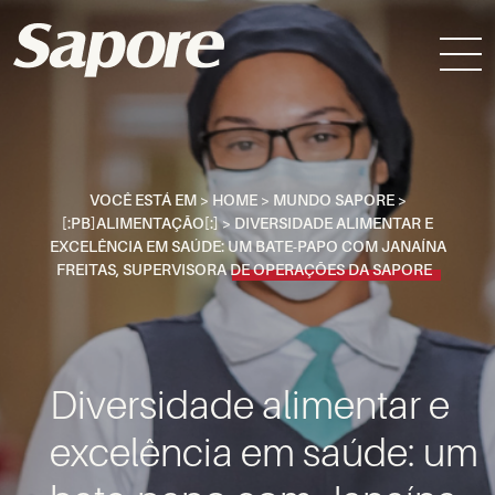
VOCÊ ESTÁ EM >
HOME
>
MUNDO SAPORE
>
[:PB]ALIMENTAÇÃO[:]
>
DIVERSIDADE ALIMENTAR E
EXCELÊNCIA EM SAÚDE: UM BATE-PAPO COM JANAÍNA
FREITAS, SUPERVISORA DE OPERAÇÕES DA SAPORE
Diversidade alimentar e
excelência em saúde: um