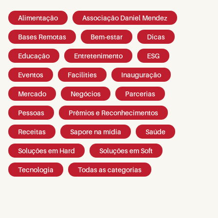
Alimentação
Associação Daniel Mendez
Bases Remotas
Bem-estar
Dicas
Educação
Entretenimento
ESG
Eventos
Facilities
Inauguração
Mercado
Negócios
Parcerias
Pessoas
Prêmios e Reconhecimentos
Receitas
Sapore na mídia
Saúde
Soluções em Hard
Soluções em Soft
Tecnologia
Todas as categorias