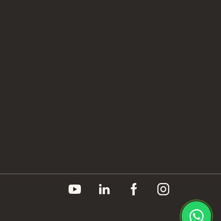
Políticas
Inteligência Operacional Sapore
Compliance
Prêmios e Certificações
Imprensa
Canal do Fornecedor
Aviso de Privacidade
Política de Cookies