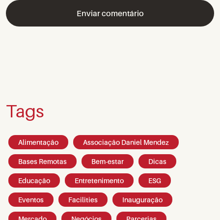
Tags
Alimentação
Associação Daniel Mendez
Bases Remotas
Bem-estar
Dicas
Educação
Entretenimento
ESG
Eventos
Facilities
Inauguração
Mercado
Negócios
Parcerias