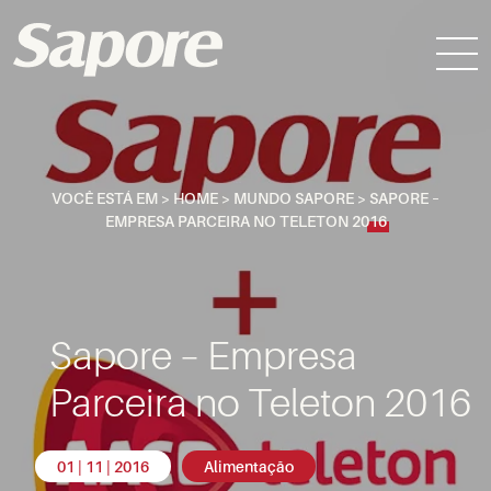
VOCÊ ESTÁ EM >
HOME
>
MUNDO SAPORE
>
SAPORE –
EMPRESA PARCEIRA NO TELETON 2016
Sapore – Empresa
Parceira no Teleton 2016
01 | 11 | 2016
Alimentação