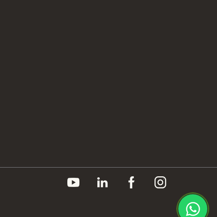
Políticas
Inteligência Operacional Sapore
Compliance
Prêmios e Certificações
Imprensa
Canal do Fornecedor
Aviso de Privacidade
Política de Cookies