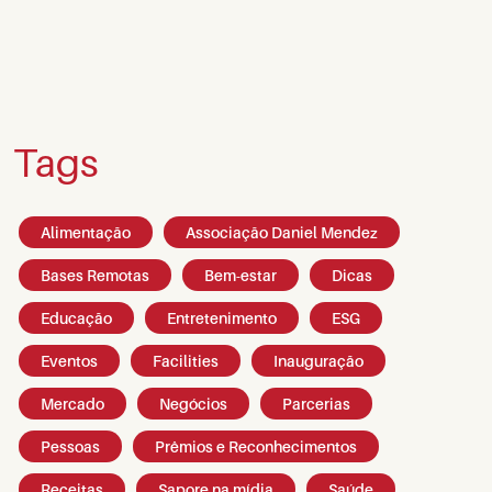
Tags
Alimentação
Associação Daniel Mendez
Bases Remotas
Bem-estar
Dicas
Educação
Entretenimento
ESG
Eventos
Facilities
Inauguração
Mercado
Negócios
Parcerias
Pessoas
Prêmios e Reconhecimentos
Receitas
Sapore na mídia
Saúde