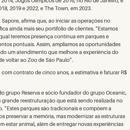
14; Jogos Olímpicos de 2016, no Rio de Janeiro; e
2018, 2019 e 2022, e The Town, em 2023.
Sapore, afirma que, ao iniciar as operações no
ica ainda mais seu portifólio de clientes. “Estamos
 qual teremos presença contínua em parques e
ventos pontuais. Assim, ampliamos as oportunidades
ndo um atendimento que melhore a experiência do
 de voltar ao Zoo de São Paulo”.
com contrato de cinco anos, a estimativa é faturar R$
do grupo Reserva e sócio-fundador do grupo Oceanic,
a grande reestruturação que está sendo realizada no
. “Estes parques são tradicionais e compõem a
mos preservar a memória, mas modernizar as estruturas
m-estar animal, além de entregar novas experiências