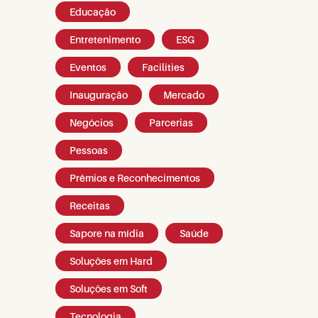
Educação
Entretenimento
ESG
Eventos
Facilities
Inauguração
Mercado
Negócios
Parcerias
Pessoas
Prêmios e Reconhecimentos
Receitas
Sapore na mídia
Saúde
Soluções em Hard
Soluções em Soft
Tecnologia