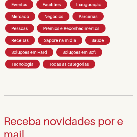
Eventos
Facilities
Inauguração
Mercado
Negócios
Parcerias
Pessoas
Prêmios e Reconhecimentos
Receitas
Sapore na mídia
Saúde
Soluções em Hard
Soluções em Soft
Tecnologia
Todas as categorias
Receba novidades por e-
mail