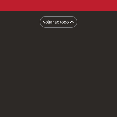
Facilities
Lanchonete Móvel
Voltar ao topo
Restaurantes
A Sapore
Honest Market
Políticas
Inteligência Operacional Sapore
Compliance
Prêmios e Certificações
Imprensa
Canal do Fornecedor
Aviso de Privacidade
Política de Cookies