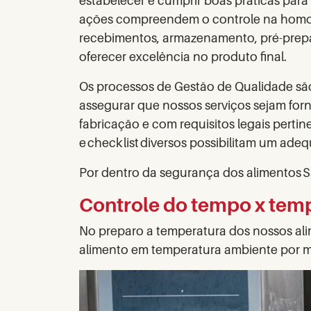
estabelecer e cumprir boas práticas para
ações compreendem o controle na homol
recebimentos, armazenamento, pré-prepar
oferecer excelência no produto final.
Os processos de Gestão de Qualidade são
assegurar que nossos serviços sejam fo
fabricação e com requisitos legais pertin
e check list diversos possibilitam um ad
Por dentro da segurança dos alimentos 
Controle do tempo x tem
No preparo a temperatura dos nossos a
alimento em temperatura ambiente por m