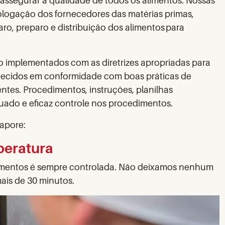
 assegurar a qualidade de todos os alimentos. Nossas
ogação dos fornecedores das matérias primas,
o, preparo e distribuição dos alimentos para
 implementados com as diretrizes apropriadas para
rnecidos em conformidade com boas práticas de
entes. Procedimentos, instruções, planilhas
equado e eficaz controle nos procedimentos.
Sapore:
peratura
limentos é sempre controlada. Não deixamos nenhum
ais de 30 minutos.