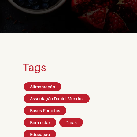
Tags
Alimentação
Associação Daniel Mendez
Bases Remotas
Bem-estar
Dicas
Educação