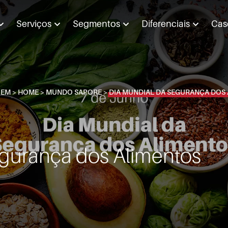
Serviços
Segmentos
Diferenciais
Cas
 EM >
HOME
>
MUNDO SAPORE
>
DIA MUNDIAL DA SEGURANÇA DOS
egurança dos Alimentos