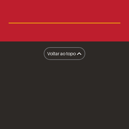
Faça parte
Imprensa
Lanchonetes
Facilities
Lanchonete Móvel
Voltar ao topo
Restaurantes
A Sapore
Honest Market
Políticas
Inteligência Operacional Sapore
Compliance
Prêmios e Certificações
Imprensa
Canal do Fornecedor