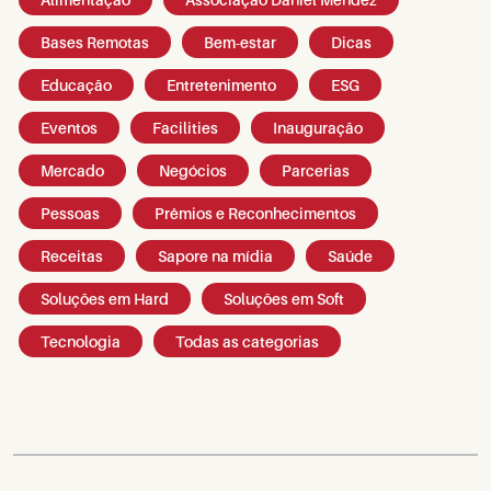
Bases Remotas
Bem-estar
Dicas
Educação
Entretenimento
ESG
Eventos
Facilities
Inauguração
Mercado
Negócios
Parcerias
Pessoas
Prêmios e Reconhecimentos
Receitas
Sapore na mídia
Saúde
Soluções em Hard
Soluções em Soft
Tecnologia
Todas as categorias