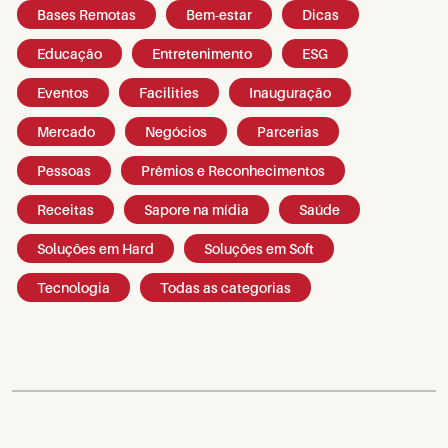
Bases Remotas
Bem-estar
Dicas
Educação
Entretenimento
ESG
Eventos
Facilities
Inauguração
Mercado
Negócios
Parcerias
Pessoas
Prêmios e Reconhecimentos
Receitas
Sapore na mídia
Saúde
Soluções em Hard
Soluções em Soft
Tecnologia
Todas as categorias