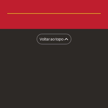
Faça parte
Imprensa
Lanchonetes
Facilities
Lanchonete Móvel
Voltar ao topo
Restaurantes
A Sapore
Honest Market
Políticas
Inteligência Operacional Sapore
Compliance
Prêmios e Certificações
Imprensa
Canal do Fornecedor