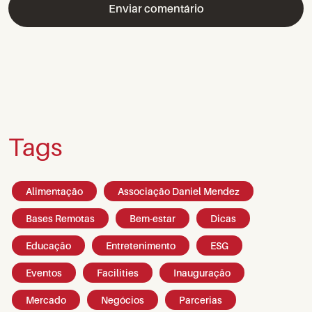
Tags
Alimentação
Associação Daniel Mendez
Bases Remotas
Bem-estar
Dicas
Educação
Entretenimento
ESG
Eventos
Facilities
Inauguração
Mercado
Negócios
Parcerias