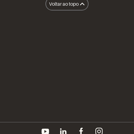
Voltar ao topo
Restaurantes
A Sapore
Honest Market
Políticas
Inteligência Operacional Sapore
Compliance
Prêmios e Certificações
Imprensa
Canal do Fornecedor
Aviso de Privacidade
Política de Cookies