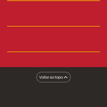
Fale Conosco
Faça parte
Imprensa
Lanchonetes
Facilities
Lanchonete Móvel
Voltar ao topo
Restaurantes
A Sapore
Honest Market
Políticas
Inteligência Operacional Sapore
Compliance