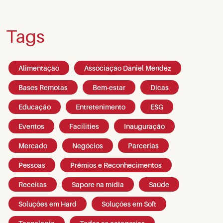
Tags
Alimentação
Associação Daniel Mendez
Bases Remotas
Bem-estar
Dicas
Educação
Entretenimento
ESG
Eventos
Facilities
Inauguração
Mercado
Negócios
Parcerias
Pessoas
Prêmios e Reconhecimentos
Receitas
Sapore na mídia
Saúde
Soluções em Hard
Soluções em Soft