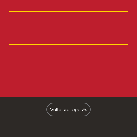
Fale Conosco
Faça parte
Imprensa
Lanchonetes
Facilities
Lanchonete Móvel
Voltar ao topo
Restaurantes
A Sapore
Honest Market
Políticas
Inteligência Operacional Sapore